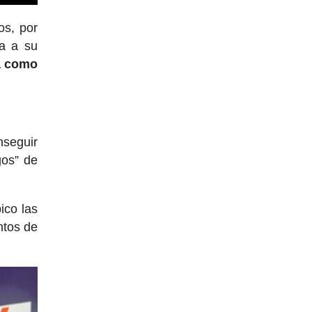
os, por
ca a su
ta como
nseguir
gos” de
ico las
ntos de