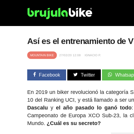
Así es el entrenamiento de
MOUNTAIN BIKE
27/02/20 12:08
IGNACIO P.
Facebook
Twitter
Whatsa
En 2019 un biker revolucionó la categoría S
10 del Ranking UCI, y está llamado a ser un
Dascalu
y
el año pasado lo ganó todo
Campeonato de Europa XCO Sub-23, la cla
Mundo.
¿Cuál es su secreto?