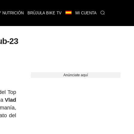
Y NUTRICIÓN
BRÚJULA BIKE TV
MI CUENTA
ub-23
Anúnciate aquí
del Top
ma
Vlad
manía,
to del