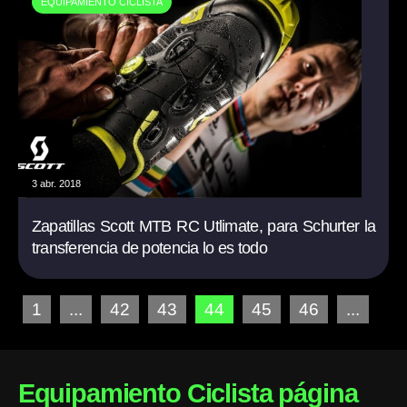
EQUIPAMIENTO CICLISTA
3 abr. 2018
Zapatillas Scott MTB RC Utlimate, para Schurter la
transferencia de potencia lo es todo
1
...
42
43
44
45
46
...
Equipamiento Ciclista página