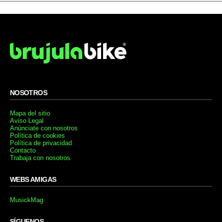
XX, transmisión Shimano XT de 11 velocidades y
ruedas DT Swiss M 1900.
Focus O1E EVO
Al igual que el modelo Pro tiene un peso de 11,9
Kg pero cuesta
3999€
. Monta una horquilla Rock
Shox SID RL de 100 mm con bloqueo
remoto, amortiguador Monarch RT, transmisión
Shimano GT de 11 velocidades y ruedas Concept
EX.