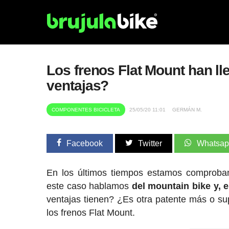
Los frenos Flat Mount han ll
ventajas?
COMPONENTES BICICLETA
25/05/20 11:01
GERMÁN M.
Facebook
Twitter
Whatsa
En los últimos tiempos estamos comproba
este caso hablamos
del mountain bike y, 
ventajas tienen? ¿Es otra patente más o s
los frenos Flat Mount.