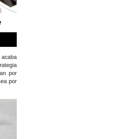
e
y acaba
ategia
gan por
Sea por