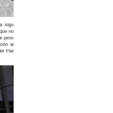
o
. Algo
 que no
de peso
ción al
el Flat