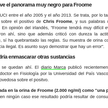
I ve el panorama muy negro para Froome
UCI entre el año 2005 y el año 2013. Se trata, por lo ta
sobre el positivo de
Chris Froome
, y sus palabras
 En opinión del irlandés, "Froome tendrá muy difícil ev
on ahí, sino que además criticó con dureza la acti
ce, sí ha quebrantado las reglas. Su muestra de orina c
cia ilegal. Es asunto suyo demostrar que hay un error".
dría enmascarar otras sustancias
o se quedan ahí. El
diario Marca
publicó recientemen
 doctor en Fisiología por la Universidad del País Vasco
novedosa sobre el positvo.
trada en la orina de Froome (2.000 ng/ml) como "una
"en ningún caso ese resultado podría resultar de consu