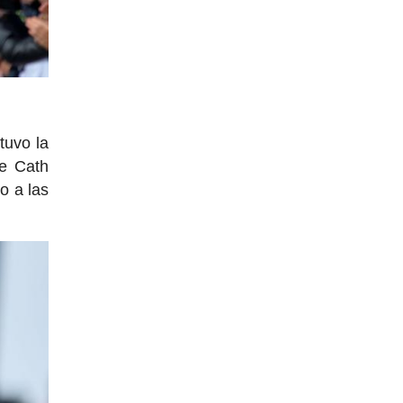
tuvo la
e Cath
o a las