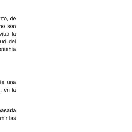
nto, de
 no son
itar la
tud del
ontenía
te una
, en la
 pasada
mir las