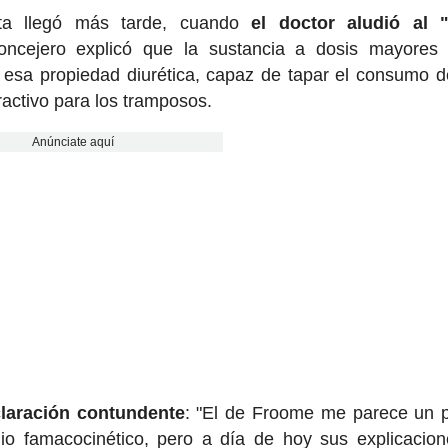
rta llegó más tarde, cuando
el doctor aludió al "
oncejero explicó que la sustancia a dosis mayores 
s esa propiedad diurética, capaz de tapar el consumo d
tractivo para los tramposos.
Anúnciate aquí
claración contundente
: "El de Froome me parece un p
o famacocinético, pero a día de hoy sus explicacio