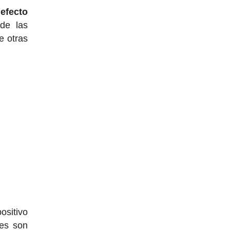
efecto
de las
e otras
ositivo
nes son