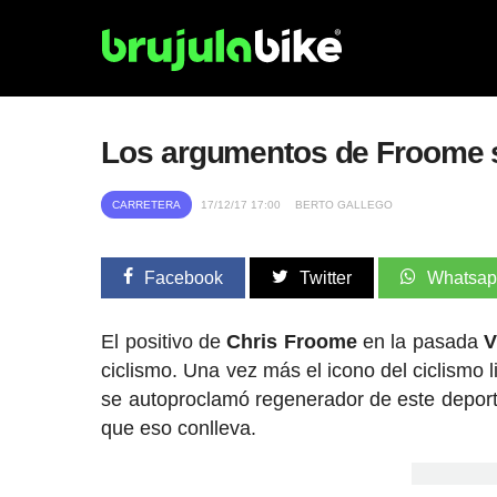
Los argumentos de Froome s
CARRETERA
17/12/17 17:00
BERTO GALLEGO
Facebook
Twitter
Whatsa
El positivo de
Chris Froome
en la pasada
V
ciclismo. Una vez más el icono del ciclismo 
se autoproclamó regenerador de este deporte,
que eso conlleva.