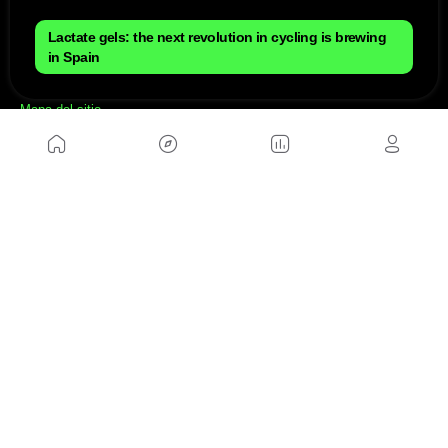
Lactate gels: the next revolution in cycling is brewing
in Spain
NOSOTROS
Mapa del sitio
Aviso Legal
Anúnciate con nosotros
Política de cookies
Política de privacidad
Contacto
Trabaja con nosotros
WEBS AMIGAS
MusickMag
SÍGUENOS
Suscríbete a nuestro newsletter
Enviar