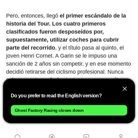
Pero, entonces, llegó
el primer escándalo de la
historia del Tour.
Los cuatro primeros
clasificados fueron desposeídos por,
supuestamente, utilizar coches para cubrir
parte del recorrido
, y el título pasa al quinto, el
joven Henri Cornet. A Garin se le impuso una
sanción de 2 años sin competir, y en ese momento
decidió retirarse del ciclismo profesional. Nunca
sabremos si aquello fue justo o no, aunque él
siempre defendió su inocencia. Lo que está claro
es que, por encima de cualquier consideración
Do you prefer to read the English version?
deportiva, aquellos hombres que recorrían
Ghost Factory Racing closes down
distancias imposibles tirando con sus piernas de
'maquinaria pesada' eran auténticos titanes.