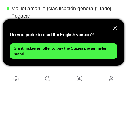
Maillot amarillo (clasificación general): Tadej
Pogacar
Maillot verde (clasificación por puntos):
Jonathan Milan
Do you prefer to read the English version?
Maillot de lunares rojos (clasificación de la
Giant makes an offer to buy the Stages power meter
montaña): Richard Carapaz
brand
Maillot blanco (mejor joven): Remco Evenepoel