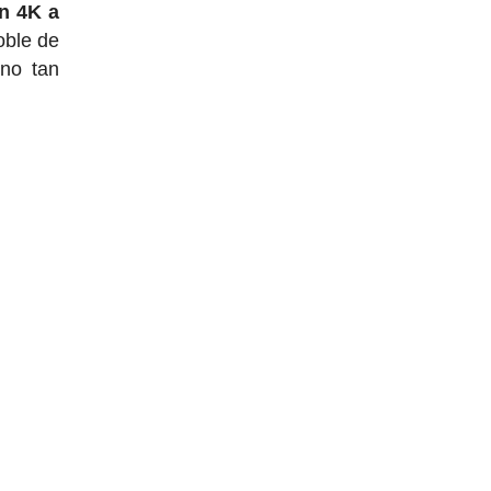
n 4K a
oble de
 no tan