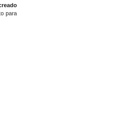
creado
to para