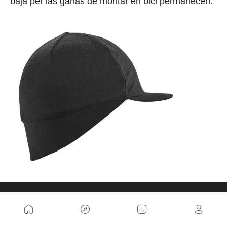
baja per las ganas de montar en bici permanecen.
Gorra Lana Merino