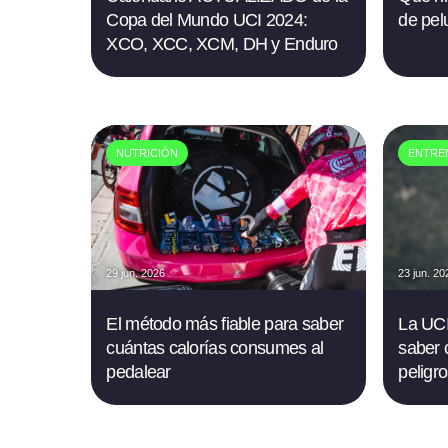
Copa del Mundo UCI 2024:
de pel
XCO, XCC, XCM, DH y Enduro
NUTRICIÓN
ENTRE
29 jun. 2026
23 jun. 20
El método más fiable para saber
La UCI 
cuántas calorías consumes al
saber 
pedalear
peligro