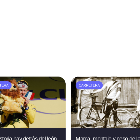
TERA
CARRETERA
26
14 jul. 2026
storia hay detrás del león
Marca, montaje y peso de l