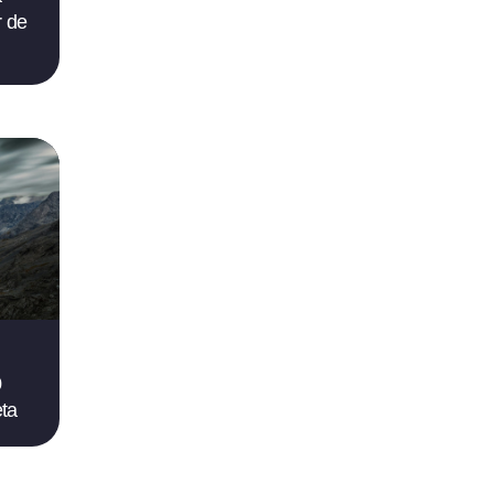
r de
0
eta