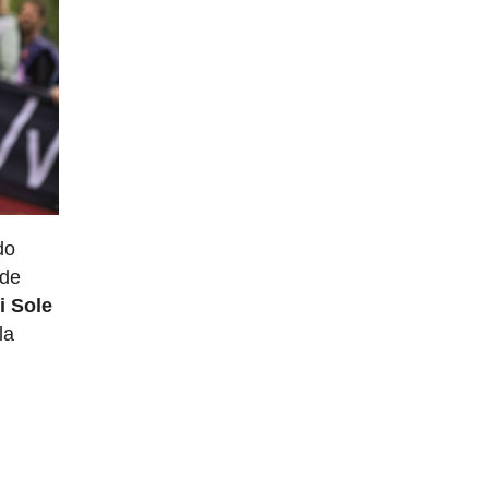
do
 de
i Sole
la