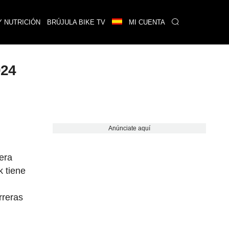
Y NUTRICIÓN
BRÚJULA BIKE TV
MI CUENTA
024
Anúnciate aquí
era
k tiene
rreras