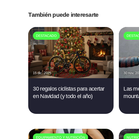
También puede interesarte
DESTACADO
DESTA
15 dic. 2025
30 nov. 2
30 regalos ciclistas para acertar
Las me
en Navidad (y todo el año)
mounta
EQUIPAMIENTO Y NUTRICIÓN
NUTRI