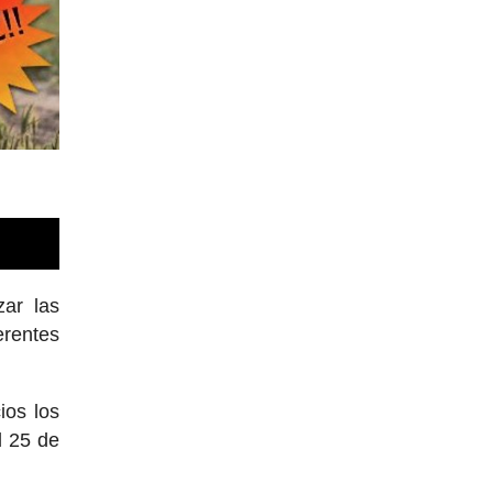
zar las
erentes
ios los
l 25 de