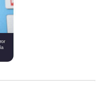
ror
ía