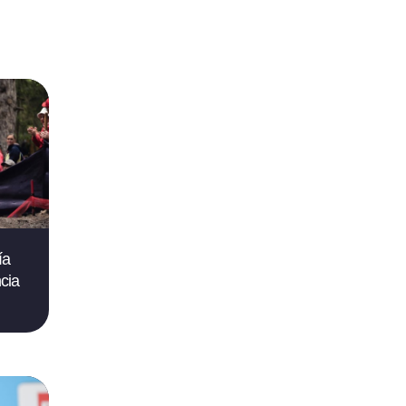
ía
cia