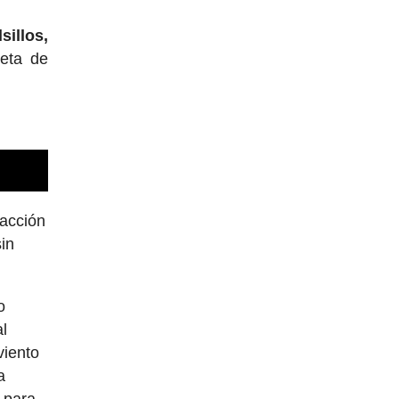
sillos,
leta de
 acción
sin
o
al
viento
a