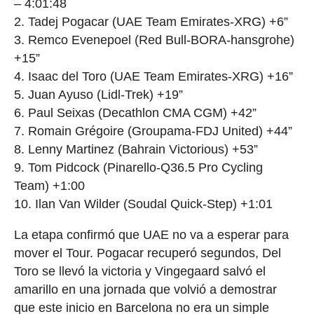
– 4:01:48
2. Tadej Pogacar (UAE Team Emirates-XRG) +6”
3. Remco Evenepoel (Red Bull-BORA-hansgrohe)
+15”
4. Isaac del Toro (UAE Team Emirates-XRG) +16”
5. Juan Ayuso (Lidl-Trek) +19”
6. Paul Seixas (Decathlon CMA CGM) +42”
7. Romain Grégoire (Groupama-FDJ United) +44”
8. Lenny Martinez (Bahrain Victorious) +53”
9. Tom Pidcock (Pinarello-Q36.5 Pro Cycling
Team) +1:00
10. Ilan Van Wilder (Soudal Quick-Step) +1:01
La etapa confirmó que UAE no va a esperar para
mover el Tour. Pogacar recuperó segundos, Del
Toro se llevó la victoria y Vingegaard salvó el
amarillo en una jornada que volvió a demostrar
que este inicio en Barcelona no era un simple