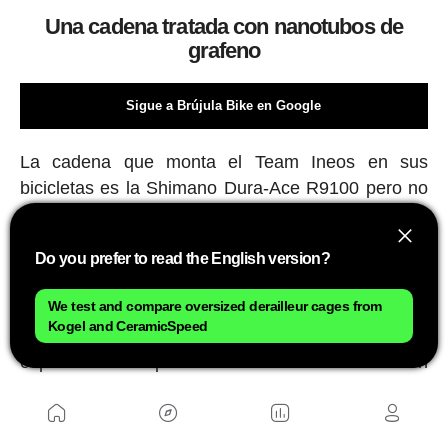
Una cadena tratada con nanotubos de
grafeno
Sigue a Brújula Bike en Google
La cadena que monta el Team Ineos en sus
bicicletas es la Shimano Dura-Ace R9100 pero no
una de fábrica, es una que incorpora un
tratamiento específico de Muc-Off, la marca
Do you prefer to read the English version?
británica especialista en lubricantes.
We test and compare oversized derailleur cages from
Muc-Off se asoció con el equipo Sky en 2014 y en
Kogel and CeramicSpeed
2015 desarrollaron juntos la cadena de nanotubos
especificamente para batir el récord de la hora con
Bradley Wiggins. Según la marca desarrollar esta
cadena para esa ocasión les costó 6.000 libras
(unos 6.700€ al cambio).