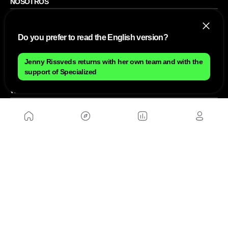
NOSOTROS
Mapa del sitio
Aviso Legal
Do you prefer to read the English version?
Anúnciate con nosotros
Política de cookies
Política de privacidad
Contacto
Jenny Rissveds returns with her own team and with the
Trabaja con nosotros
support of Specialized
WEBS AMIGAS
MusickMag
SÍGUENOS
Suscríbete a nuestro newsletter
Enviar