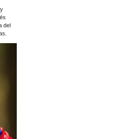
 y
cés
a del
as.