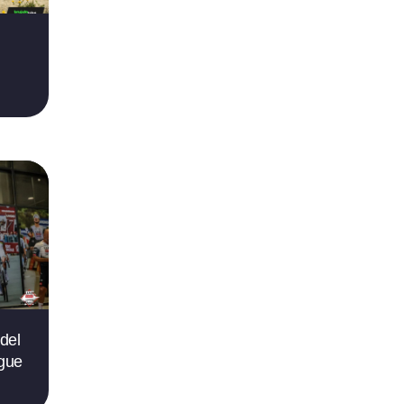
del
gue