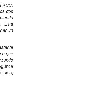
l XCC.
los dos
umiendo
a. Esta
anar un
astante
ace que
l Mundo
segunda
 misma,