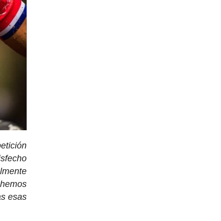
tición
isfecho
lmente
s hemos
as esas