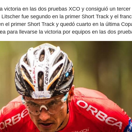
a victoria en las dos pruebas XCO y consiguió un tercer
Litscher fue segundo en la primer Short Track y el fran
n el primer Short Track y quedó cuarto en la última Cop
a para llevarse la victoria por equipos en las dos prueb