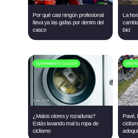
Por qué casi ningún profesional
La hor
lleva ya las gafas por dentro del
cambia
casco
bici
EQUIPAMIENTO CICLISTA
DESTA
3 abr. 2026
26 mar. 2
¿Malos olores y rozaduras?
Pavé, 
Estás lavando mal tu ropa de
ciclis
ciclismo
adoqu