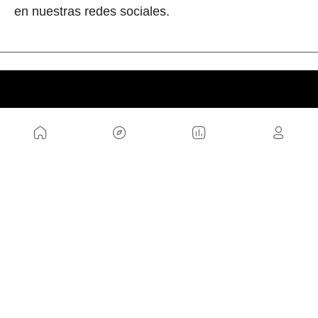
en nuestras redes sociales.
NOSOTROS
Mapa del sitio
Aviso Legal
Anúnciate con nosotros
Política de cookies
Política de privacidad
Contacto
Trabaja con nosotros
WEBS AMIGAS