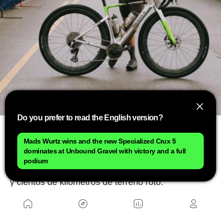
Do you prefer to read the English version?
La elección de Unbound no fue casual. Las pistas
Mads Wurtz wins and the new Specialized Crux 5
de las Flint Hills representan uno de los entornos
dominates at Unbound Gravel with victory and a full
más agresivos del mundo para cualquier bicicleta,
podium
con piedras afiladas, barro, vibraciones constantes
y cientos de kilómetros de terreno roto.
Precisamente por eso la marca consideró que era
el escenario ideal para comprobar el verdadero
potencial de las 32 pulgadas.