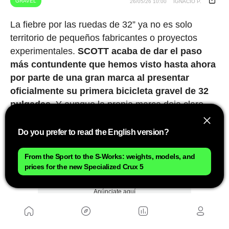
GRAVEL
26/05/26 10:00
IGNACIO P.
La fiebre por las ruedas de 32” ya no es solo
territorio de pequeños fabricantes o proyectos
experimentales.
SCOTT acaba de dar el paso
más contundente que hemos visto hasta ahora
por parte de una gran marca al presentar
oficialmente su primera bicicleta gravel de 32
pulgadas
. Y aunque la propia marca deja claro
que se trata de un prototipo puro que “nunca
llegará al mercado”, el simple hecho de verla
Do you prefer to read the English version?
competir en UNBOUND Gravel convierte este
proyecto en un mensaje muy serio sobre hacia
From the Sport to the S-Works: weights, models, and
prices for the new Specialized Crux 5
dónde podría evolucionar el gravel de competición.
Anúnciate aquí