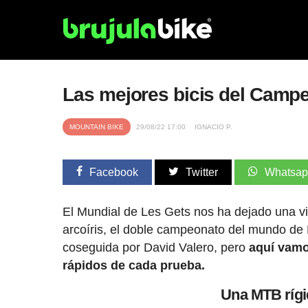
Las mejores bicis del Camp
MOUNTAIN BIKE
29/08/22 17:00
IGNACIO P.
Facebook
Twitter
Whatsa
El Mundial de Les Gets nos ha dejado una vic
arcoíris, el doble campeonato del mundo de P
coseguida por David Valero, pero
aquí vamo
rápidos de cada prueba.
Una MTB rígi