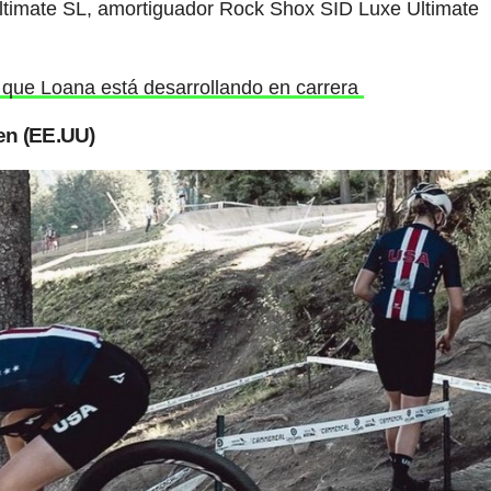
ltimate SL, amortiguador Rock Shox SID Luxe Ultimate
 que Loana está desarrollando en carrera
en (EE.UU)