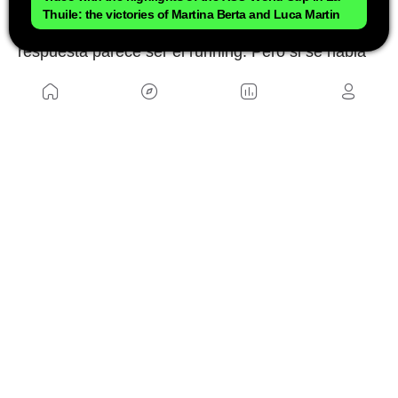
En otras palabras, si la pregunta es qué deporte
Thuile: the victories of Martina Berta and Luca Martin
hace trabajar más al corazón minuto a minuto, la
respuesta parece ser el running. Pero si se habla
de carga total de entrenamiento, la discusión sigue
completamente abierta.
NOSOTROS
Mapa del sitio
Aviso Legal
Anúnciate con nosotros
Política de cookies