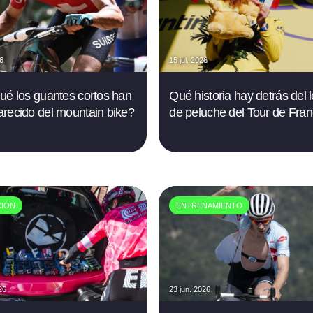
26
15 jul. 2026
ué los guantes cortos han
Qué historia hay detrás del 
recido del mountain bike?
de peluche del Tour de Fran
CIÓN
ENTRENAMIENTO
26
23 jun. 2026