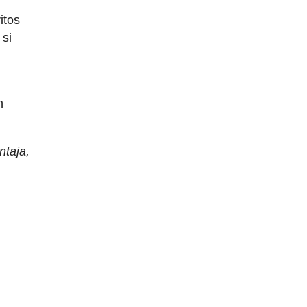
itos
 si
n
n
ntaja,