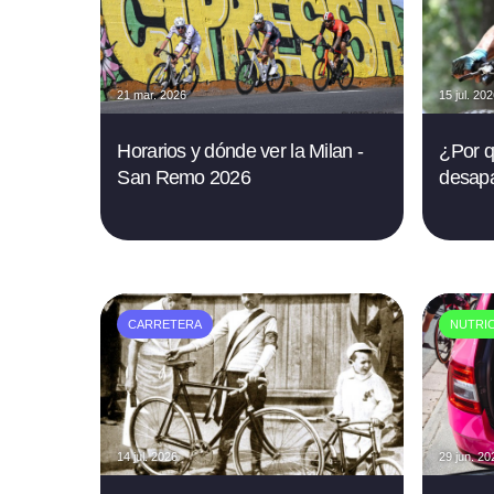
21 mar. 2026
15 jul. 20
Horarios y dónde ver la Milan -
¿Por q
San Remo 2026
desapa
CARRETERA
NUTRI
14 jul. 2026
29 jun. 20