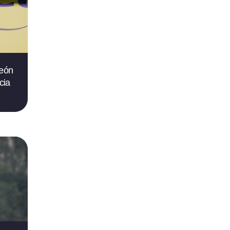
león
cia