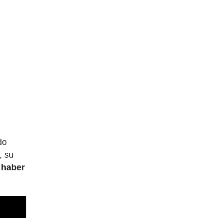
do
, su
 haber