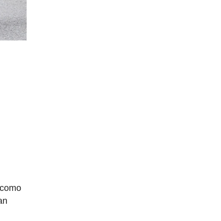
, como
an