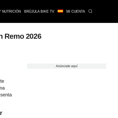
Y NUTRICIÓN
BRÚJULA BIKE TV
MI CUENTA
San Remo 2026
Anúnciate aquí
te
ima
esenta
r