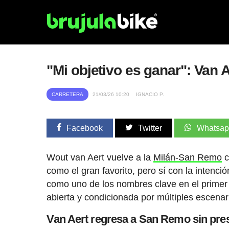
"Mi objetivo es ganar": Van 
CARRETERA
21/03/26 10:20
IGNACIO P.
Facebook
Twitter
Whatsa
Wout van Aert vuelve a la
Milán-San Remo
c
como el gran favorito, pero sí con la intenció
como uno de los nombres clave en el prime
abierta y condicionada por múltiples escenar
Van Aert regresa a San Remo sin presi