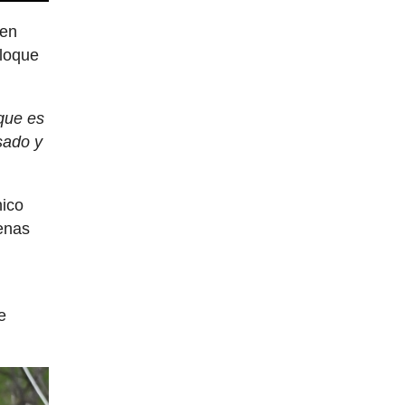
 en
bloque
que es
sado y
nico
enas
e