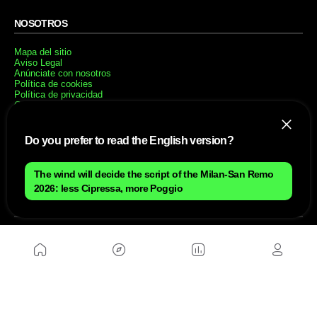
NOSOTROS
Mapa del sitio
Aviso Legal
Anúnciate con nosotros
Política de cookies
Política de privacidad
Contacto
Trabaja con nosotros
Do you prefer to read the English version?
WEBS AMIGAS
The wind will decide the script of the Milan-San Remo
MusickMag
2026: less Cipressa, more Poggio
SÍGUENOS
Suscríbete a nuestro newsletter
Enviar