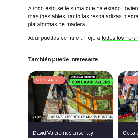
A todo esto se le suma que ha estado llovie
más inestables, tanto las resbaladizas piedr
plataformas de madera.
Aquí puedes echarle un ojo a
todos los hora
También puede interesarte
MOUNTAIN BIKE
MOUNTA
21 jun. 2024
22 jun. 20
David Valero nos enseña y
Copa 