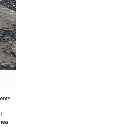
gente
l
ínea