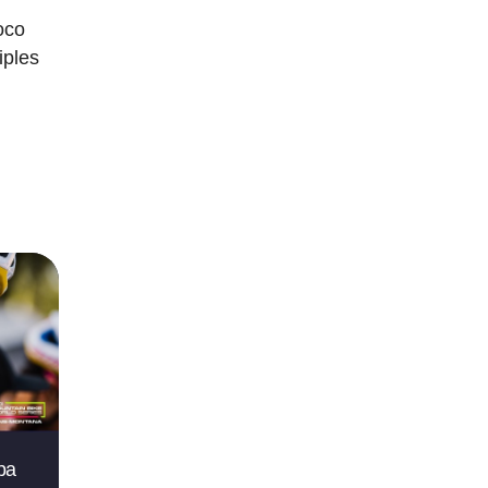
oco
iples
pa