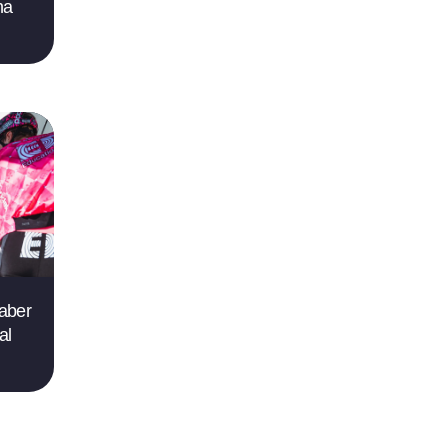
na
saber
al