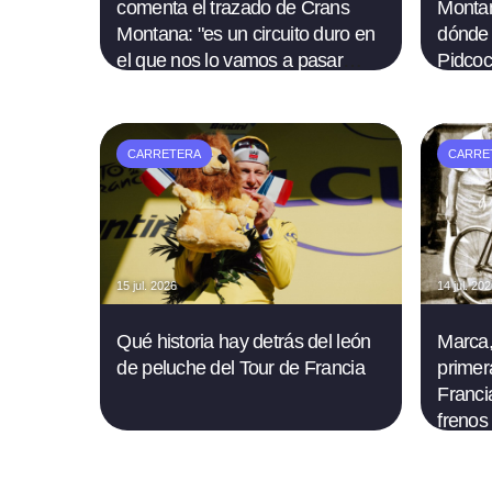
comenta el trazado de Crans
Montan
Montana: "es un circuito duro en
dónde 
el que nos lo vamos a pasar
Pidco
bien"
CARRETERA
CARRE
15 jul. 2026
14 jul. 20
Qué historia hay detrás del león
Marca,
de peluche del Tour de Francia
primer
Francia
frenos