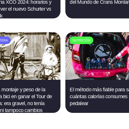
a XCO 2024: horarios y
del Mundo de Crans Monta
ver el nuevo Schurter vs
ck
TERA
NUTRICIÓN
26
29 jun. 2026
 montaje y peso de la
El método más fiable para 
a bici en ganar el Tour de
cuántas calorías consumes 
: era gravel, no tenía
pedalear
 ni tampoco cambios