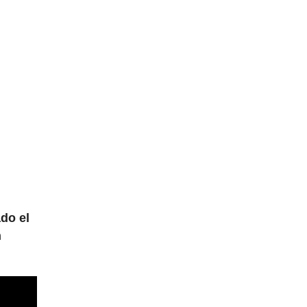
do el
n