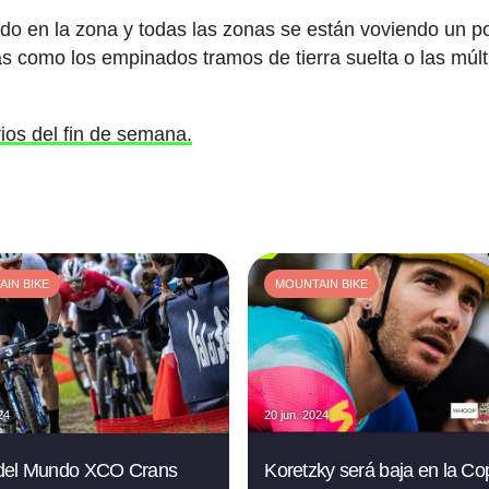
ndo en la zona y todas las zonas se están voviendo un p
as como los empinados tramos de tierra suelta o las múlt
rios del fin de semana.
IN BIKE
MOUNTAIN BIKE
24
20 jun. 2024
del Mundo XCO Crans
Koretzky será baja en la Co