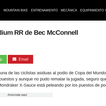
MOUNTAIN BIKE
ENTRENAMIENTO
MECÁNICA
EQUIPAMIENTO 
odium RR de Bec McConnell
pp
Email
na de las ciclistas asiduas al podio de Copa del Mundo
s puestos y aunque no pudo rematar la jugada, seguro qu
or Mondraker X-Sauce está peleando por los puestos de po
Anúnciate aquí