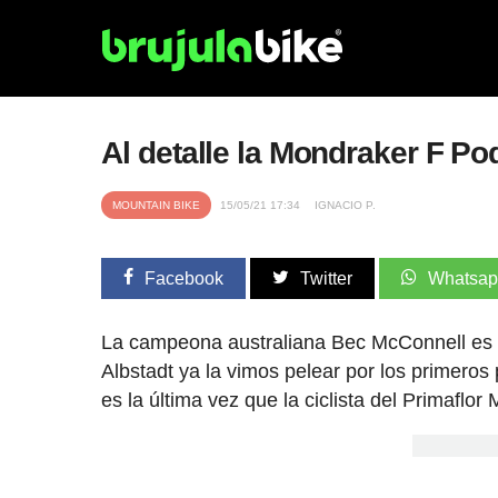
Al detalle la Mondraker F P
MOUNTAIN BIKE
15/05/21 17:34
IGNACIO P.
Facebook
Twitter
Whatsa
La campeona australiana Bec McConnell es u
Albstadt ya la vimos pelear por los primero
es la última vez que la ciclista del Primafl