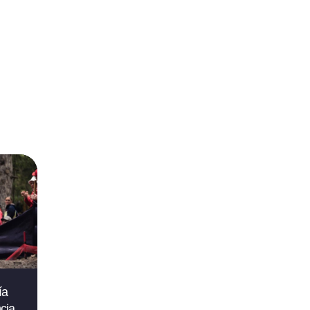
ía
cia