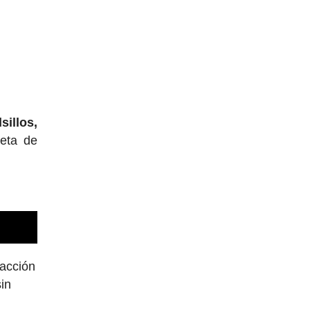
sillos,
leta de
 acción
sin