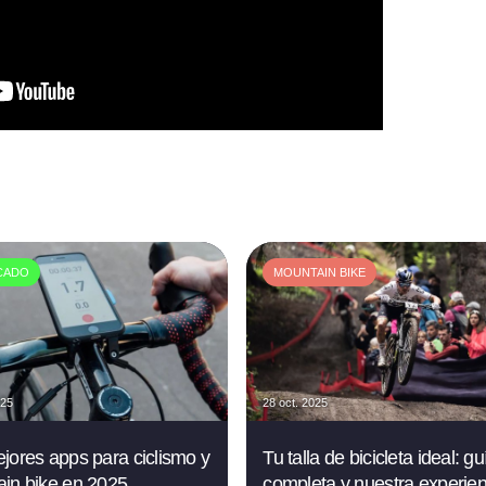
CADO
MOUNTAIN BIKE
025
28 oct. 2025
jores apps para ciclismo y
Tu talla de bicicleta ideal: gu
in bike en 2025
completa y nuestra experien