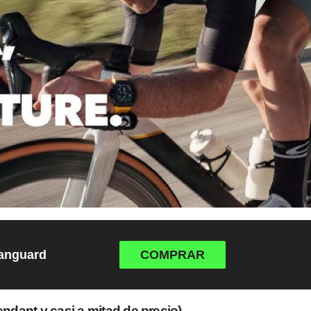
Vanguard
COMPRAR
endant y casi a mitad de precio
)