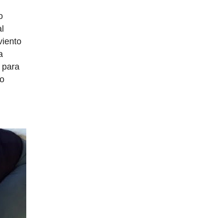
o
al
viento
a
 para
lo