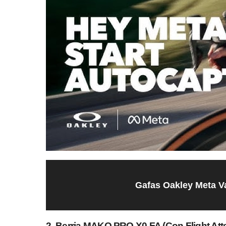
Gafas Oakley Meta 
2. Berria MAKO PRO X0 FA (
Con Flight Att