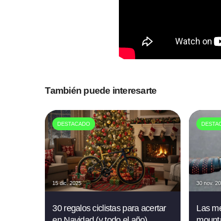
También puede interesarte
DESTACADO
DESTA
15 dic. 2025
30 nov. 2
30 regalos ciclistas para acertar
Las me
en Navidad (y todo el año)
mounta