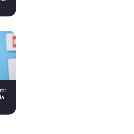
ror
ía