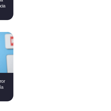
ía
cia
ror
ía