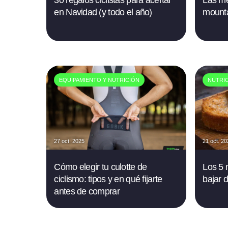
30 regalos ciclistas para acertar
Las me
en Navidad (y todo el año)
mounta
EQUIPAMIENTO Y NUTRICIÓN
NUTRI
27 oct. 2025
21 oct. 2
Cómo elegir tu culotte de
Los 5 
ciclismo: tipos y en qué fijarte
bajar 
antes de comprar