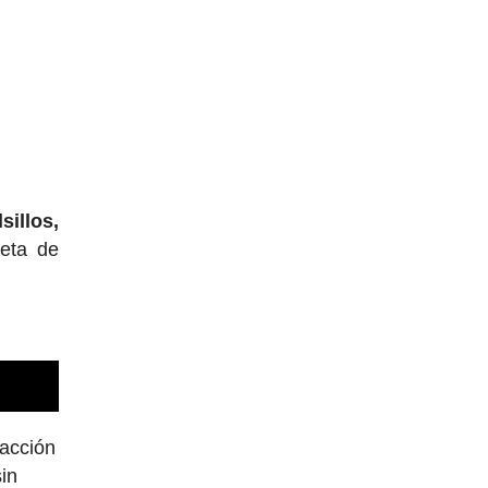
sillos,
leta de
 acción
sin