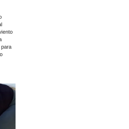
o
al
viento
a
 para
lo