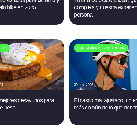
jores apps para ciclismo y
Tu talla de bicicleta ideal: gu
in bike en 2025
completa y nuestra experien
personal
CIÓN
EQUIPAMIENTO Y NUTRICIÓN
025
30 sep. 2025
mejores desayunos para
El casco mal ajustado, un er
de peso
más común de lo que deber