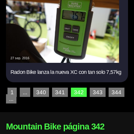
27 sep. 2016
Radon Bike lanza la nueva XC con tan solo 7,57kg
1
...
340
341
342
343
344
...
Mountain Bike página 342