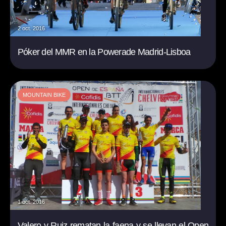
2 oct. 2016
Póker del MMR en la Powerade Madrid-Lisboa
MOUNTAIN BIKE
1 oct. 2016
Valero y Ruiz rematan la faena y se llevan el Open