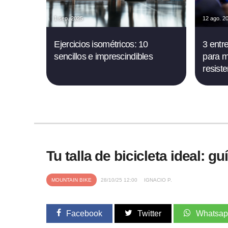
1 sep. 2025
12 ago. 2
Ejercicios isométricos: 10
3 entr
sencillos e imprescindibles
para m
resist
Tu talla de bicicleta ideal: 
MOUNTAIN BIKE
28/10/25 12:00
IGNACIO P.
Facebook
Twitter
Whatsa