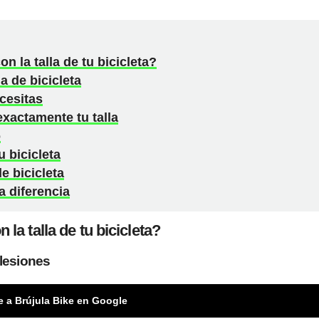
n la talla de tu bicicleta?
a de bicicleta
cesitas
exactamente tu talla
o
 bicicleta
e bicicleta
a diferencia
la talla de tu bicicleta?
lesiones
e a Brújula Bike en Google