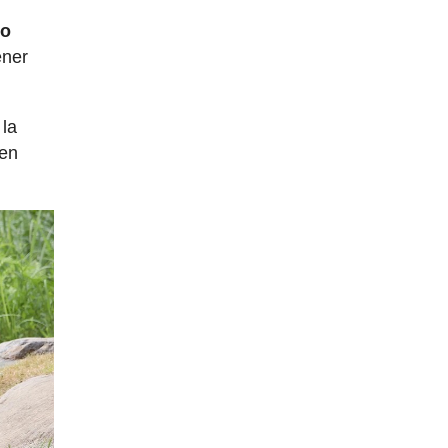
io
ener
 la
 en