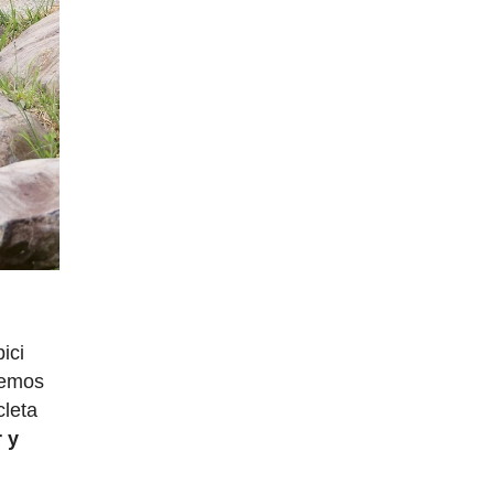
ici
hemos
cleta
r y