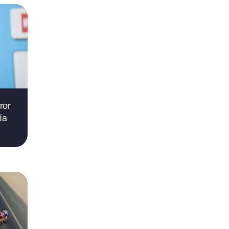
ror
ía