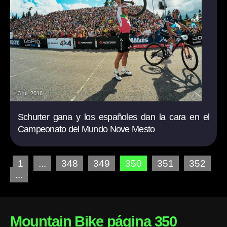
3 jul. 2016
Schurter gana y los españoles dan la cara en el
Campeonato del Mundo Nove Mesto
1
...
348
349
350
351
352
...
Mountain Bike página 350