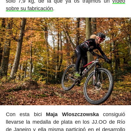
solo 7,9 kg, de la que ya os trajimos un
vídeo
sobre su fabricación
.
Con esta bici
Maja Wloszczowska
consiguió
llevarse la medalla de plata en los JJ.OO de Río
de Janeiro y ella misma participó en el desarrollo