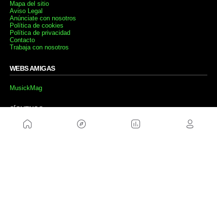
Mapa del sitio
Aviso Legal
Anúnciate con nosotros
Política de cookies
Política de privacidad
Contacto
Trabaja con nosotros
WEBS AMIGAS
MusickMag
SÍGUENOS
Suscríbete a nuestro newsletter
Enviar