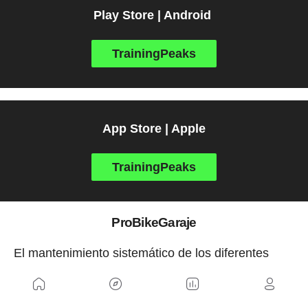
Play Store | Android
TrainingPeaks
App Store | Apple
TrainingPeaks
ProBikeGaraje
El mantenimiento sistemático de los diferentes
elementos de nuestra bicicleta es algo que
muchos suelen dejar de lado hasta que es
demasiado tarde y el componente acaba fallando y