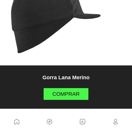
Gorra Lana Merino
COMPRAR
12. Secador de zapatillas (25€)
Un regalo sencillo, práctico y mucho más útil de lo