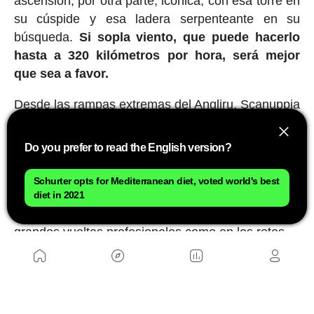
ascensión, por otra parte, icónica, con esa torre en
su cúspide y esa ladera serpenteante en su
búsqueda.
Si sopla viento, que puede hacerlo
hasta a 320 kilómetros por hora, será mejor
que sea a favor.
Desde las rampas extremas del Angliru, Scanuppia
o Zoncolan hasta las interminables curvas del
Stelvio y Los Libertadores, cada uno de estos
Do you prefer to read the English version?
puertos ofrece una experiencia única sobre la
bicicleta. Son lugares que cualquier aficionado
Schurter opts for Mediterranean diet, voted world's best
sueña con coronar al menos una vez en la vida y
diet in 2021
que continúan marcando diferencias tanto en las
grandes vueltas profesionales como en los retos
personales de miles de ciclistas cada temporada.