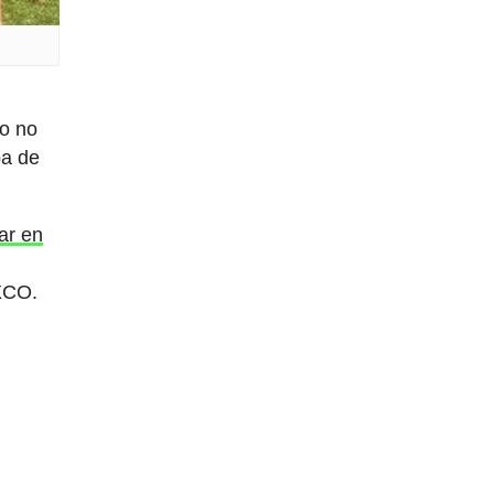
to no
pa de
zar en
 XCO.