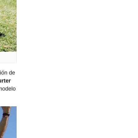
ción de
rter
 modelo