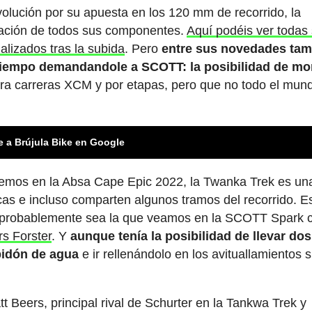
lución por su apuesta en los 120 mm de recorrido, la
gración de todos sus componentes.
Aquí podéis ver todas
alizados tras la subida
. Pero
entre sus novedades tam
 tiempo demandandole a SCOTT: la posibilidad de mo
para carreras XCM y por etapas, pero que no todo el mun
e a Brújula Bike en Google
emos en la Absa Cape Epic 2022, la Twanka Trek es un
cas e incluso comparten algunos tramos del recorrido. E
er probablemente sea la que veamos en la SCOTT Spark c
rs Forster
. Y
aunque tenía la posibilidad de llevar dos
bidón de agua
e ir rellenándolo en los avituallamientos s
t Beers, principal rival de Schurter en la Tankwa Trek y