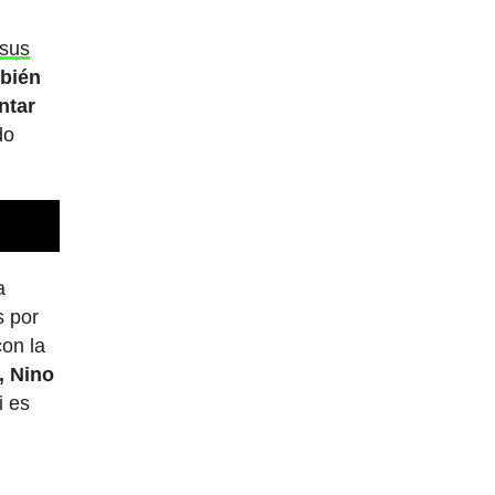
 sus
bién
ntar
do
a
s por
on la
, Nino
i es