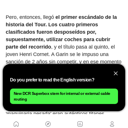
Pero, entonces, llegó
el primer escándalo de la
historia del Tour.
Los cuatro primeros
clasificados fueron desposeídos por,
supuestamente, utilizar coches para cubrir
parte del recorrido
, y el título pasa al quinto, el
joven Henri Cornet. A Garin se le impuso una
sanción de 2 años sin competir, y en ese momento
decidió retirarse del ciclismo profesional. Nunca
sabremos si aquello fue justo o no, aunque él
Do you prefer to read the English version?
siempre defendió su inocencia. Lo que está claro
es que, por encima de cualquier consideración
New DCR Superbox stem for internal or external cable
deportiva, aquellos hombres que recorrían
routing
distancias imposibles tirando con sus piernas de
'maquinaria pesada' eran auténticos titanes.