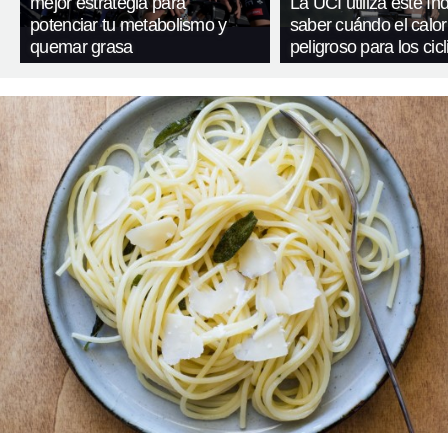
mejor estrategia para
La UCI utiliza este ín
potenciar tu metabolismo y
saber cuándo el calor
quemar grasa
peligroso para los cicl