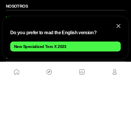
NOSOTROS
Mapa del sitio
Aviso Legal
Anúnciate con nosotros
Política de cookies
Do you prefer to read the English version?
Política de privacidad
Contacto
Trabaja con nosotros
New Specialized Tero X 2023
WEBS AMIGAS
MusickMag
SÍGUENOS
Suscríbete a nuestro newsletter
Enviar