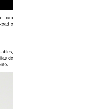
te para
oad o
iables,
llas de
ento.