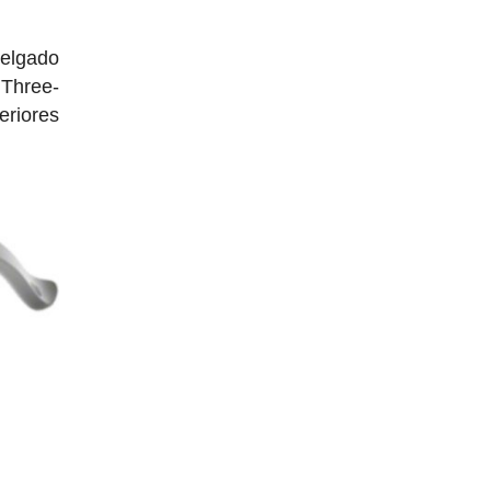
delgado
 Three-
eriores