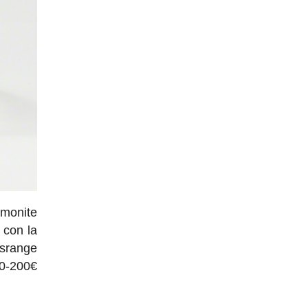
umonite
 con la
ssrange
50-200€