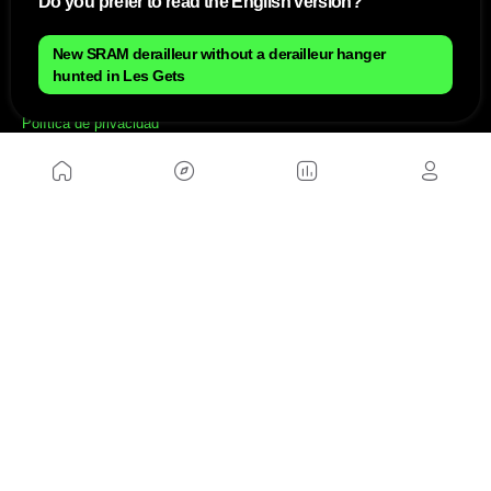
Do you prefer to read the English version?
NOSOTROS
New SRAM derailleur without a derailleur hanger
Mapa del sitio
Aviso Legal
hunted in Les Gets
Anúnciate con nosotros
Política de cookies
Política de privacidad
Contacto
Trabaja con nosotros
WEBS AMIGAS
MusickMag
SÍGUENOS
Suscríbete a nuestro newsletter
Enviar