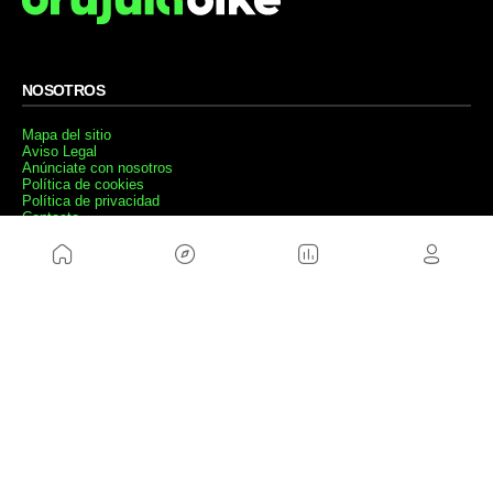
NOSOTROS
Mapa del sitio
Aviso Legal
Anúnciate con nosotros
Política de cookies
Política de privacidad
Contacto
Trabaja con nosotros
WEBS AMIGAS
MusickMag
SÍGUENOS
Suscríbete a nuestro newsletter
Enviar