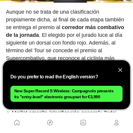
Aunque no se trata de una clasificación
propiamente dicha, al final de cada etapa también
se entrega el premio al
corredor más combativo
de la jornada
. El elegido por el jurado luce al día
siguiente un dorsal con fondo rojo. Además, al
término del Tour se concede el premio al
Supercombativo, que reconoce al ciclista más
ofensivo de toda la carrera.
Do you prefer to read the English version?
Los últimos ganadores de cada maillot
New Super Record S Wireless: Campagnolo presents
Los vencedores de las principales clasificaciones
its "entry-level" electronic groupset for €3,990
en la edición de 2025 fueron:
Maillot amarillo (clasificación general): Tadej
Pogacar
Maillot verde (clasificación por puntos):