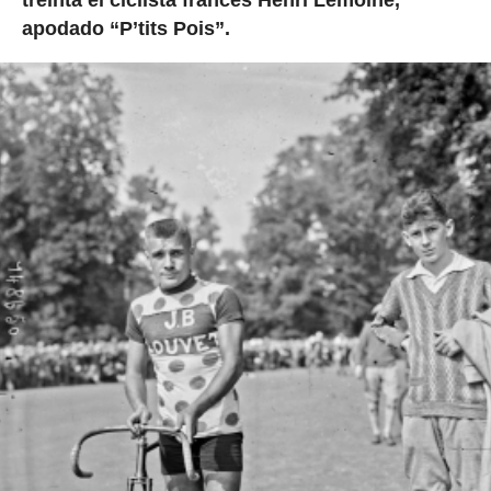
treinta el ciclista francés Henri Lemoine,
apodado “P’tits Pois”.