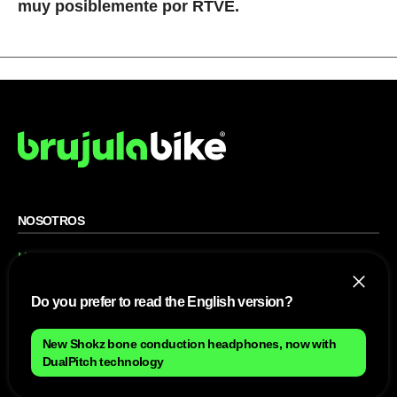
muy posiblemente por RTVE.
NOSOTROS
Mapa del sitio
Aviso Legal
Anúnciate con nosotros
Política de cookies
Do you prefer to read the English version?
Política de privacidad
Contacto
Trabaja con nosotros
New Shokz bone conduction headphones, now with
DualPitch technology
WEBS AMIGAS