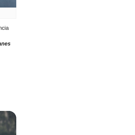
ncia
anes