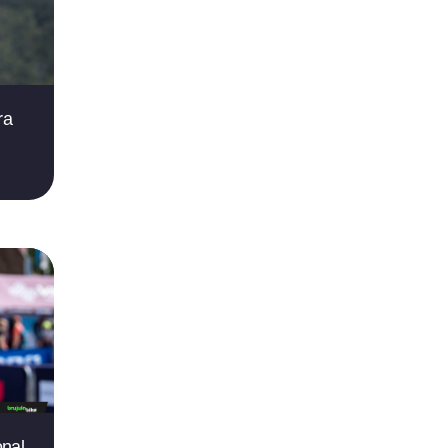
ra
onal