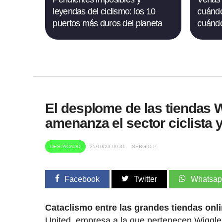
leyendas del ciclismo: los 10
cuándo
puertos más duros del planeta
cuándo
El desplome de las tiendas W
amenanza el sector ciclista
DESTACADO
25/10/23 09:31
SERGIO P.
Facebook
Twitter
Whatsa
Cataclismo entre las grandes tiendas onl
United, empresa a la que pertenecen Wiggle