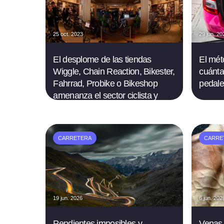
25 oct. 2023
29 jun. 20
El desplome de las tiendas
El mét
Wiggle, Chain Reaction, Bikester,
cuánta
Fahrrad, Probike o Bikeshop
pedale
amenanza el sector ciclista y
pronostica grandes descuentos
CARRETERA
CARRE
19 jun. 2026
6 jun. 202
Pendientes imposibles y
Venas 