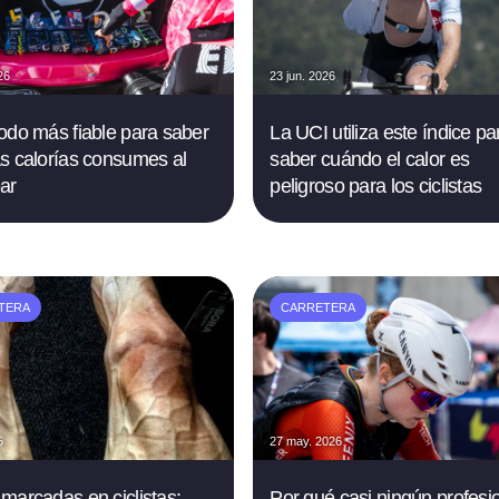
26
23 jun. 2026
odo más fiable para saber
La UCI utiliza este índice pa
s calorías consumes al
saber cuándo el calor es
ar
peligroso para los ciclistas
TERA
CARRETERA
6
27 may. 2026
marcadas en ciclistas:
Por qué casi ningún profesi