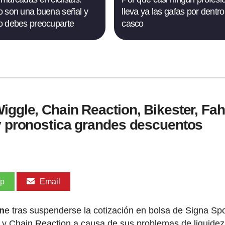
 son una buena señal y
lleva ya las gafas por dentro
 debes preocuparte
casco
iggle, Chain Reaction, Bikester, Fa
 y pronostica grandes descuentos
pp
Email
in
e tras suspenderse la cotización en bolsa de Signa Sp
 y Chain Reaction a causa de sus problemas de liquidez