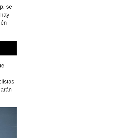
p, se
 hay
ién
ue
listas
uarán