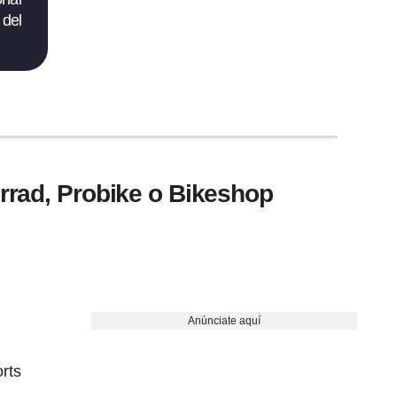
 del
hrrad, Probike o Bikeshop
Anúnciate aquí
orts
.