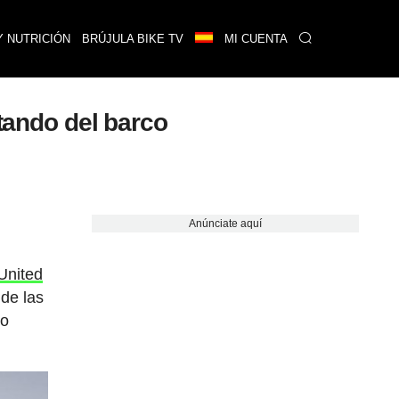
Y NUTRICIÓN
BRÚJULA BIKE TV
MI CUENTA
ltando del barco
Anúnciate aquí
United
de las
 o