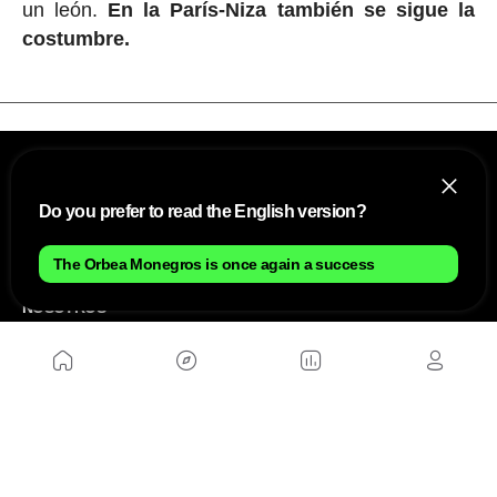
un león.
En la París-Niza también se sigue la
costumbre.
Do you prefer to read the English version?
The Orbea Monegros is once again a success
NOSOTROS
Mapa del sitio
Aviso Legal
Anúnciate con nosotros
Política de cookies
Política de privacidad
Contacto
Trabaja con nosotros