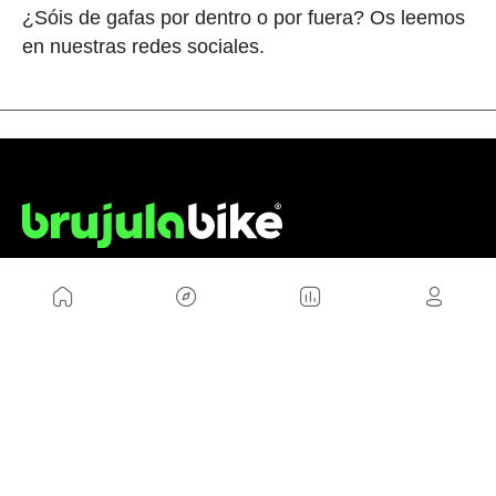
¿Sóis de gafas por dentro o por fuera? Os leemos
en nuestras redes sociales.
NOSOTROS
Mapa del sitio
Aviso Legal
Anúnciate con nosotros
Política de cookies
Política de privacidad
Contacto
Trabaja con nosotros