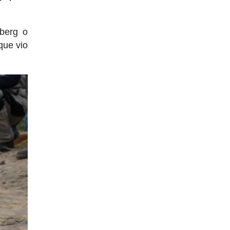
berg o
 que vio