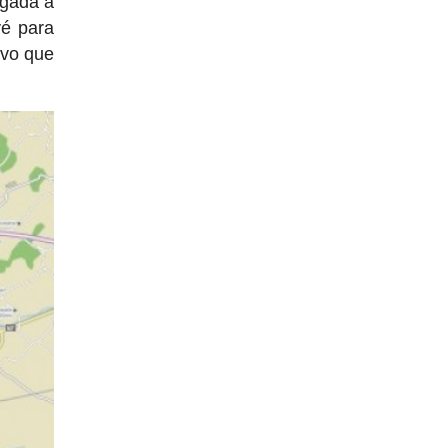
egada a
vé para
uvo que