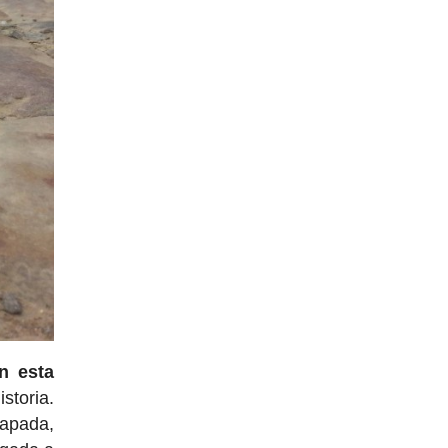
n esta
storia.
capada,