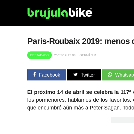
París-Roubaix 2019: menos d
DESTACADO
25/02/19 12:00
GERMÁN M.
Facebook
Twitter
Whatsa
El próximo 14 de abril se celebra la 117ª
los pormenores, hablamos de los favoritos, 
que encumbró aún más a Peter Sagan. Todo,