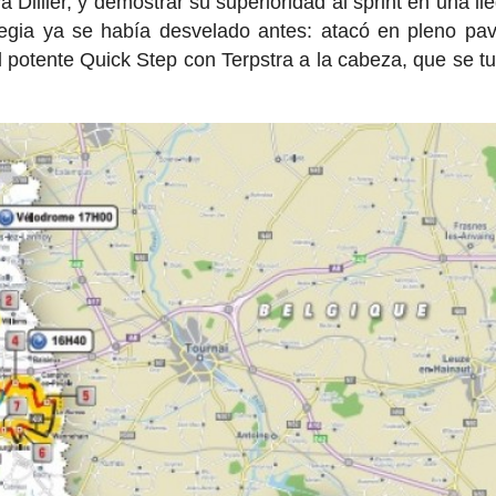
a Dillier, y demostrar su superioridad al sprint en una ll
tegia ya se había desvelado antes: atacó en pleno pa
 potente Quick Step con Terpstra a la cabeza, que se t