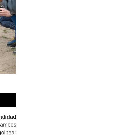
calidad
 ambos
golpear