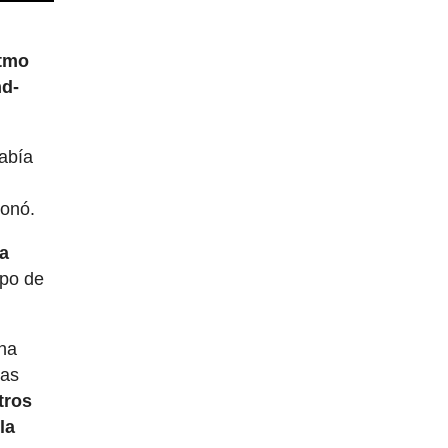
itmo
nd-
abía
donó.
la
upo de
na
ras
tros
la