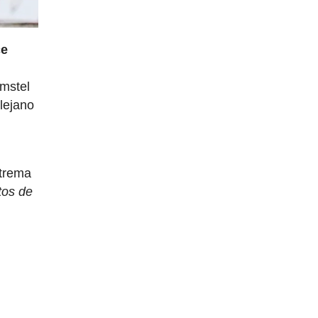
ce
Amstel
lejano
xtrema
tos de