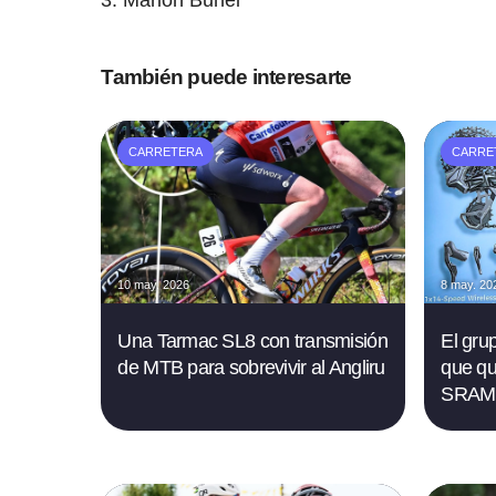
También puede interesarte
CARRETERA
CARRE
10 may. 2026
8 may. 20
Una Tarmac SL8 con transmisión
El gru
de MTB para sobrevivir al Angliru
que qu
SRAM 