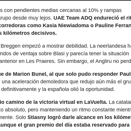
ros con pendientes medias cercanas al 10% y rampas
grupo desde muy lejos.
UAE Team ADQ endureció el r
s corredoras como Kasia Niewiadoma o Pauline Ferra
s kilómetros decisivos.
 Breggen empezó a mostrar debilidad. La neerlandesa h
dos de ventaja sobre Blasi y parecía tener la situación
anterior en Les Praeres. Sin embargo, el Angliru no per
ue de Marion Bunel, al que solo pudo responder Pau
 una aceleración demoledora que redujo aún más el gr
definitivamente y la española olió la oportunidad.
io camino de la victoria virtual en LaVuelta.
La catala
to absoluto, pero manteniendo un ritmo constante mient
amente. Solo
Stiasny logró darle alcance en los kilóme
, aunque el gran premio del día estaba reservado para 