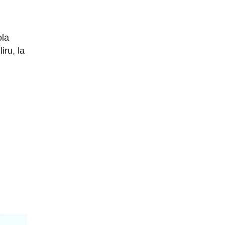
ola
ru, la