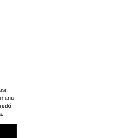
asi
semana
uedó
a.