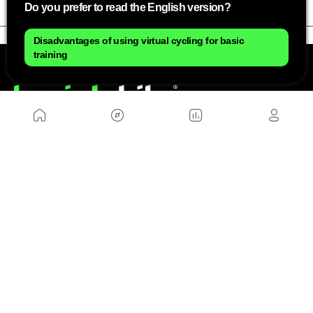
Do you prefer to read the English version?
Disadvantages of using virtual cycling for basic
training
NOSOTROS
Mapa del sitio
Aviso Legal
Anúnciate con nosotros
Política de cookies
Política de privacidad
Contacto
Trabaja con nosotros
WEBS AMIGAS
MusickMag