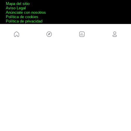
Mapa del sitio
Aviso Legal
Anúnciate con nosotros
Política de cookies
Política de privacidad
Contacto
Trabaja con nosotros
WEBS AMIGAS
MusickMag
SÍGUENOS
Suscríbete a nuestro newsletter
Enviar