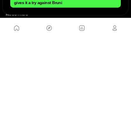
gives it a try against Bruni
NOSOTROS
Mapa del sitio
Aviso Legal
Anúnciate con nosotros
Política de cookies
Política de privacidad
Contacto
Trabaja con nosotros
WEBS AMIGAS
MusickMag
SÍGUENOS
Suscríbete a nuestro newsletter
Enviar